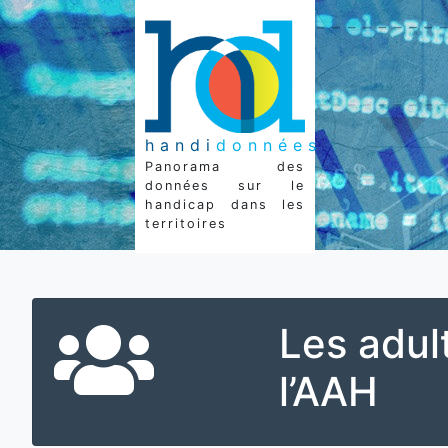
handi
données
Panorama des
données sur le
handicap dans les
territoires
Les adul
l’AAH