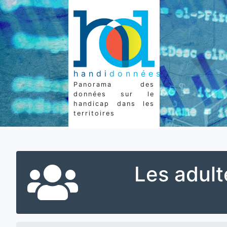
handi
données
Panorama des
données sur le
handicap dans les
territoires
Les adult