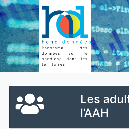
handi
données
Panorama des
données sur le
handicap dans les
territoires
Les adul
l’AAH