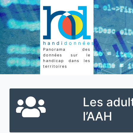
handi
données
Panorama des
données sur le
handicap dans les
territoires
Les adul
l’AAH