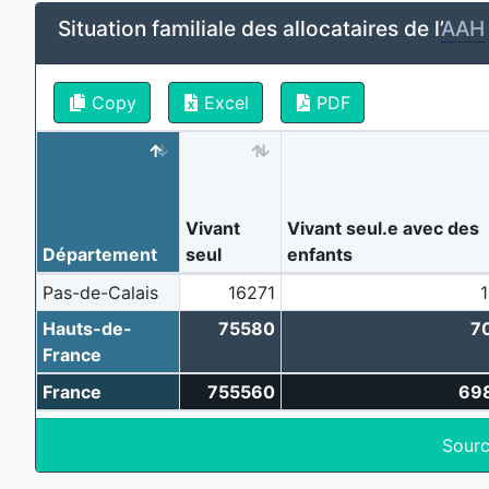
Situation familiale des allocataires de l’
AAH
Copy
Excel
PDF
Vivant
Vivant seul.e avec des
Département
seul
enfants
Pas-de-Calais
16271
Hauts-de-
75580
7
France
France
755560
69
Sourc