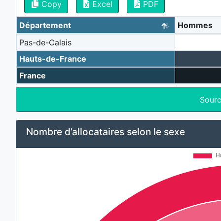
Copy
Excel
PDF
Département
Hommes
Pas-de-Calais
Hauts-de-France
France
Sourc
Nombre d’allocataires selon le sexe