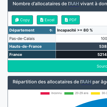
Nombre d’allocataires de l’
AAH
vivant à domi
Copy
Excel
PDF
Département
Incapacité >= 80 %
Pas-de-Calais
10
Hauts-de-France
538
France
521
Sourc
Répartition des allocataires de l’
AAH
par âg