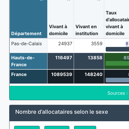
Taux
d’allocatai
Vivant à
Vivant en
vivant à
Département
domicile
institution
domicile
Pas-de-Calais
24937
3559
8
Hauts-de-
116497
13858
89
France
France
1089539
148240
Sources :
Nombre d’allocataires selon le sexe