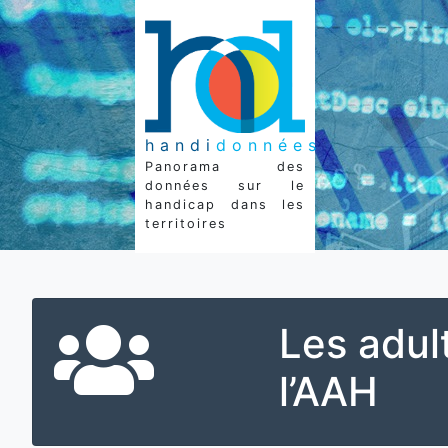
handi
données
Panorama des
données sur le
handicap dans les
territoires
Les adul
l’AAH