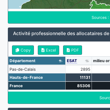
Sources :
Activité professionnelle des allocataires de l
Copy
Excel
PDF
Département
ESAT
milieu or
Pas-de-Calais
2895
Hauts-de-France
11131
France
85306
Sourc