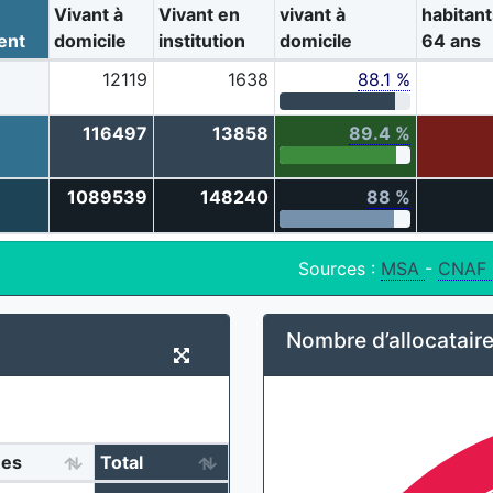
Vivant à
Vivant en
vivant à
habitant
ent
domicile
institution
domicile
64 ans
12119
1638
88.1 %
-
116497
13858
89.4 %
1089539
148240
88 %
Sources :
MSA
-
CNAF
Nombre d’allocataire
es
Total