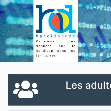
handi
données
Panorama des
données sur le
handicap dans les
territoires
Les adult