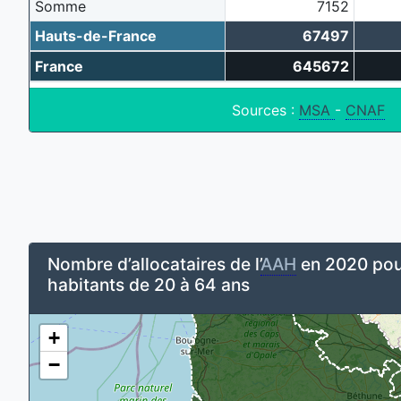
Somme
7152
Hauts-de-France
67497
France
645672
Sources :
MSA
-
CNAF
Nombre d’allocataires de l’
AAH
en 2020 pou
habitants de 20 à 64 ans
+
−