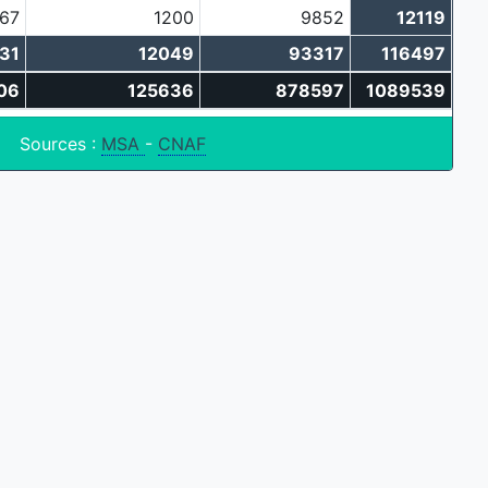
067
1200
9852
12119
131
12049
93317
116497
06
125636
878597
1089539
Sources :
MSA
-
CNAF