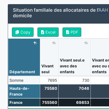
Situation familiale des allocataires de l’
AAH
domicile
Copy
Excel
PDF
Vivant seul.e
Vivant e
Vivant
avec des
avec ou 
Département
seul
enfants
enfants
Somme
7695
730
Hauts-de-
75580
7046
France
France
755560
69853