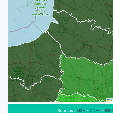
L
Sources :
MSA
-
CNAF
-
INS