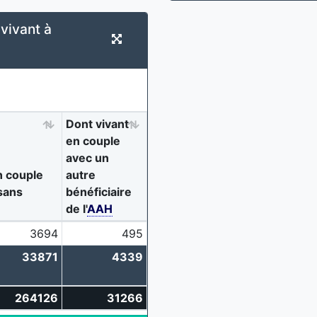
vivant à
Dont vivant
en couple
avec un
n couple
autre
sans
bénéficiaire
de l'
AAH
3694
495
33871
4339
264126
31266