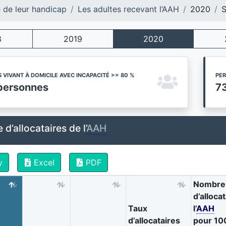
e de leur handicap
Les adultes recevant l’AAH
2020
8
2019
2020
 VIVANT À DOMICILE AVEC INCAPACITÉ >= 80 %
PER
personnes
7
d’allocataires de l’
AAH
y
Excel
PDF
Nombre 
d’alloca
Taux
l’
AAH
d’allocataires
pour 10