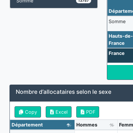
Somme
13757
Départem
Somme
Hauts-de
France
France
Nombre d’allocataires selon le sexe
Copy
Excel
PDF
Département
Hommes
Femm