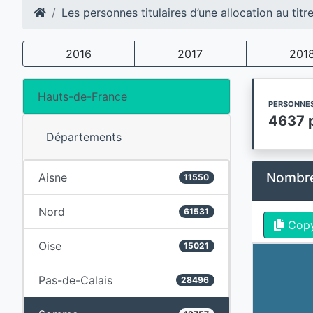
Les personnes titulaires d’une allocation au titr
2016
2017
201
Hauts-de-France
PERSONNES
4637 
Départements
Nombre 
Aisne
11550
Nord
61531
Cop
Oise
15021
Pas-de-Calais
28496