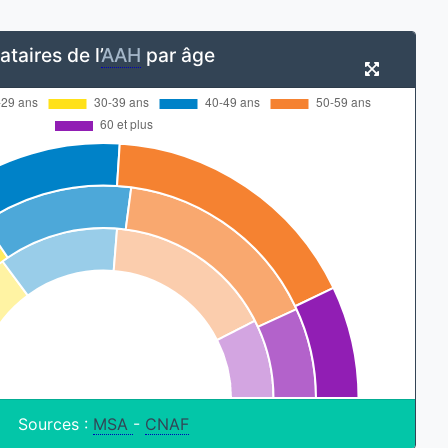
taires de l’
AAH
par âge
Sources :
MSA
-
CNAF