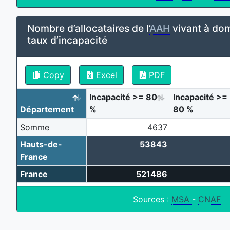
Nombre d’allocataires de l’
AAH
vivant à dom
taux d’incapacité
Copy
Excel
PDF
Incapacité >= 80
Incapacité >=
Département
%
80 %
Somme
4637
Hauts-de-
53843
France
France
521486
Sources :
MSA
-
CNAF