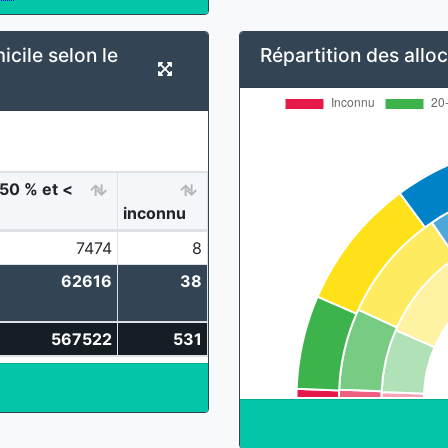
icile selon le
Répartition des alloca
 50 % et <
inconnu
7474
8
62616
38
567522
531