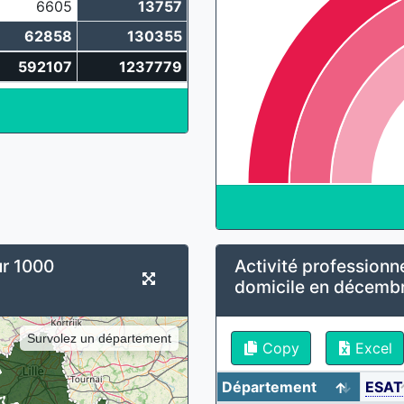
6605
13757
62858
130355
592107
1237779
r 1000
Activité professionne
domicile en décemb
Survolez un département
Copy
Excel
Département
ESAT