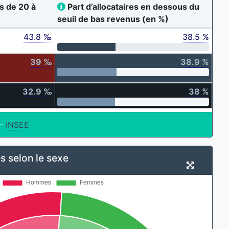
s de 20 à
Part d’allocataires en dessous du
seuil de bas revenus (en %)
43.8 ‰
38.5 %
39 ‰
38.9 %
32.9 ‰
38 %
-
INSEE
s selon le sexe