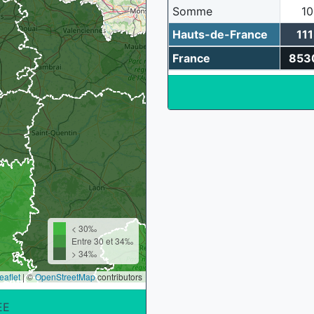
Somme
1
Hauts-de-France
11
France
853
< 30‰
Entre 30 et 34‰
> 34‰
eaflet
|
©
OpenStreetMap
contributors
EE